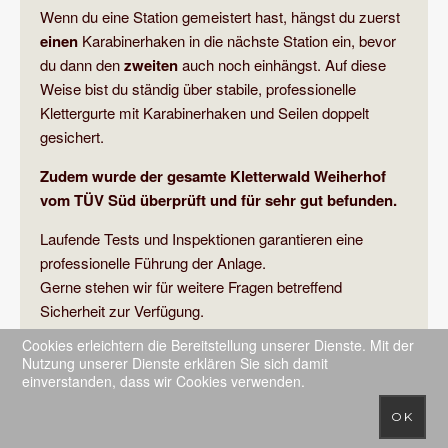
Wenn du eine Station gemeistert hast, hängst du zuerst
einen
Karabinerhaken in die nächste Station ein, bevor
du dann den
zweiten
auch noch einhängst. Auf diese
Weise bist du ständig über stabile, professionelle
Klettergurte mit Karabinerhaken und Seilen doppelt
gesichert.
Zudem wurde der gesamte Kletterwald Weiherhof
vom TÜV Süd überprüft und für sehr gut befunden.
Laufende Tests und Inspektionen garantieren eine
professionelle Führung der Anlage.
Gerne stehen wir für weitere Fragen betreffend
Sicherheit zur Verfügung.
Cookies erleichtern die Bereitstellung unserer Dienste. Mit der
Nutzung unserer Dienste erklären Sie sich damit
einverstanden, dass wir Cookies verwenden.
Impressum / Datenschutz
|
FAQ
|
AGBs
|
Jobs
|
Anfahrt
OK